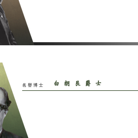
趙紫
名譽博士