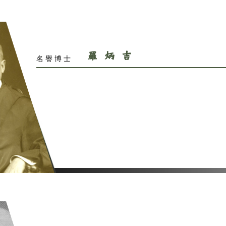
羅炳
名譽博士