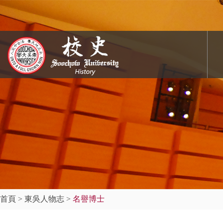
首頁
>
東吳人物志
>
名譽博士