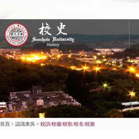
首頁
>
認識東吳
>
校訓/校徽/校歌/校名/校旗