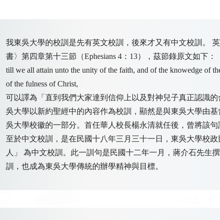
我東吳大學的校訓是先有英文校訓，後來才又有中文校訓。 英文校訓為U
書〉第四章第十三節（Ephesians 4：13），茲節錄原文如下：
till we all attain unto the unity of the faith, and of the knowedge of
of the fulness of Christ,
可以譯為「直到我們大家達到信仰上以及對神兒子真正認識的
吳大學以新約聖經中的內容作為校訓，顯然是與東吳大學由基督教傳教士創
吳大學校徽的一部分。首任華人校長楊永清就任後，曾將該句
至於中文校訓，是在民國十八年三月三十一日，東吳大學校政
人」 為中文校訓。此一訓句是民國十二年一月，蔣介石先生
訓，也成為東吳大學傳統的辦學精神與目標。