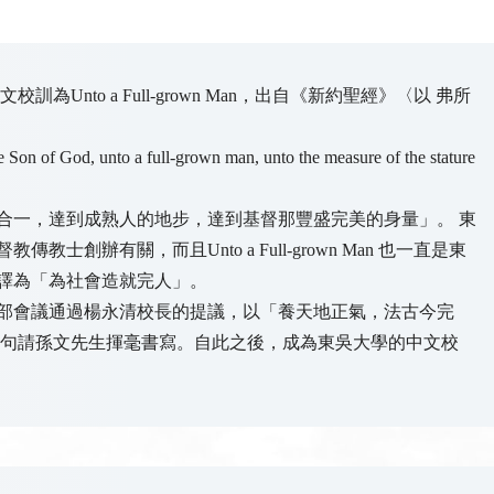
nto a Full-grown Man，出自《新約聖經》〈以 弗所
 the Son of God, unto a full-grown man, unto the measure of the stature
合一，達到成熟人的地步，達到基督那豐盛完美的身量」。 東
辦有關，而且Unto a Full-grown Man 也一直是東
譯為「為社會造就完人」。
部會議通過楊永清校長的提議，以「養天地正氣，法古今完
撰句請孫文先生揮毫書寫。自此之後，成為東吳大學的中文校