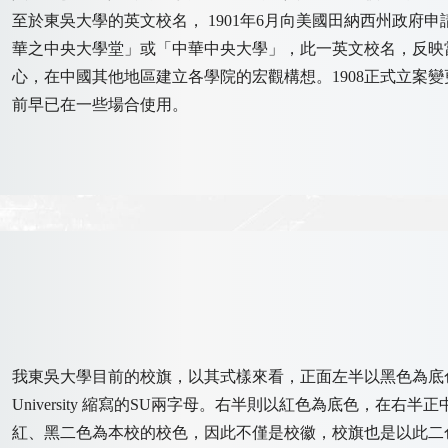
至於東吳大學的英文校名， 1901年6月向美國田納西州政府申請立案註冊時，
華之中央大學堂」或「中華中央大學」，此一英文校名，反映
心，在中國其他地區建立各學院的宏觀構想。1908正式立案變更英文校
前早已在一些場合使用。
我東吳大學目前的校旗，以其式樣來看，正面左半以黑色為底色
University 縮寫的SU兩字母。右半則以紅色為底色，在右
紅、黑二色為本校的校色，因此不僅是校徽，校旗也是以此二