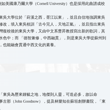
傳，例如美國康乃爾大學（Cornell University）也是採用此曲譜成校
東吳大學位於「葑溪之西，胥江以東」，並且自信地強調東吳
修改，填入東吳校訓「古今完人，天地正氣」，並且指出東吳
灣復校後的東吳大學，又由中文系曹昇教授寫出新的歌詞，其
水色中；而 「德智兼修，中西融貫」，則是東吳大學從蘇州到
，也能融會貫通中西文化的素養。
「東吳為歷來鍾毓之地，地傑則人靈，可造必多，故以命
那（John Goodnow），提及林樂知在蘇垣創辦書院，「東
。