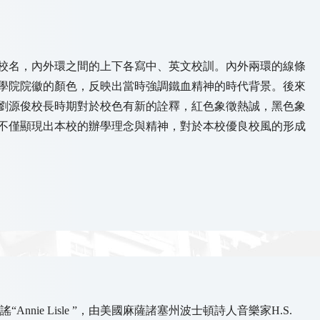
校名，內外環之間的上下各寫中、英文校訓。內外兩環的線條
學院院徽的顏色，反映出當時強調鐵血精神的時代背景。後來
劉源俊校長時期對於校色有新的詮釋，紅色象徵熱誠，黑色象
不僅顯現出本校的辦學理念與精神，對於本校優良校風的形成
ie Lisle ”，由美國麻薩諸塞州波士頓詩人音樂家H.S.