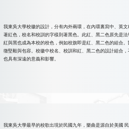
我東吳大學校徽的設計，分有內外兩環，在內環裏寫中、英文
著紅色，校名和校訓的字樣則著黑色。此紅、黑二色原先是法
紅與黑也成為本校的校色，例如校旗即是紅、黑二色的組合。
徵堅毅與包容。校徽中校名、校訓和紅、黑二色的設計組合，
也具有深遠的意義和影響。
我東吳大學最早的校歌出現於民國九年，樂曲是源自於美國 民謠“Ann