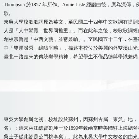
Thompson 於1857 年所作。Annie Lisle 經譜曲後，廣為流
歌。
東吳大學校歌歌詞原為英文，至民國二十四年中文歌詞有提到
人是「人中鸞鳳，世界同推重」。而在此年之後，校歌歌詞經
創校宗旨是「中西文藝，並蓄兼輸」。至民國五十二年，在臺
中「雙溪瀠秀，綠疇平曠」，描述本校位於美麗的外雙溪山光
臺北一路走來的傳統辦學精神，希望學生不僅品德與學識兼備
東吳大學創辦之初，校址設於蘇州，因蘇州古屬「東吳」地，
名」；清末兩江總督劉坤一於1899年致函當時美國駐上海總領事古
吳士子從此皆是公門桃李矣」。此為東吳大學中文校名的由來