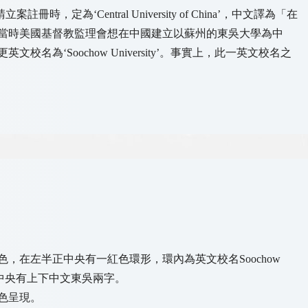
定為‘Central University of China’，中文譯為「在
當時美國基督教監理會想在中國建立以蘇州的東吳大學為中
名為‘Soochow University’。事實上，此一英文校名之
，在左半正中央有一紅色環形，環內為英文校名Soochow
半正中央有上下中文東吳兩字。
色呈現。