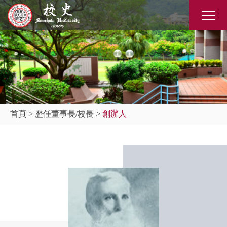
首頁
>
歷任董事長/校長
>
創辦人