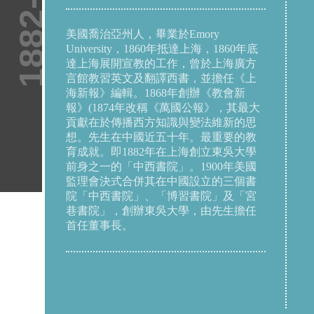
1882-1907
美國喬治亞州人，畢業於Emory
University，1860年抵達上海，1860年底
達上海展開宣教的工作，曾於上海廣方
言館教習英文及翻譯西書，並擔任《上
海新報》編輯。1868年創辦《教會新
報》(1874年改稱《萬國公報》，其最大
貢獻在於傳播西方知識與變法維新的思
想。先生在中國近五十年。最重要的教
育成就。即1882年在上海創立東吳大學
前身之一的「中西書院」。1900年美國
監理會決式合併其在中國設立的三個書
院「中西書院」、「博習書院」及「宮
巷書院」，創辦東吳大學，由先生擔任
首任董事長。