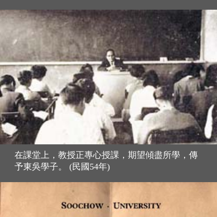
在課堂上，教授正專心授課，期望傾盡所學，傳
予東吳學子。 (民國54年)