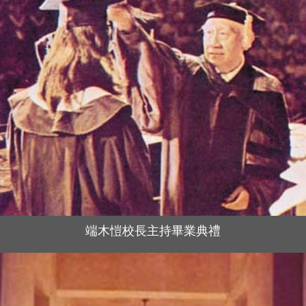
端木愷校長主持畢業典禮