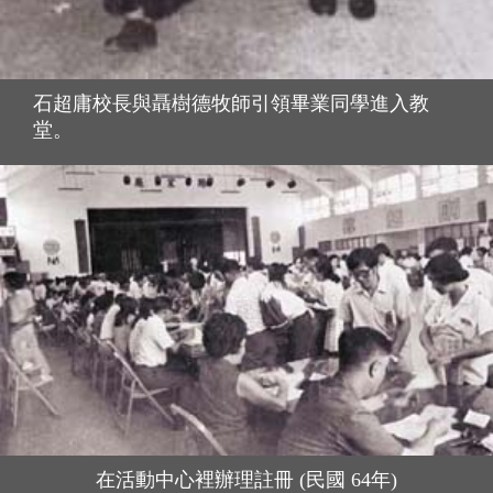
石超庸校長與聶樹德牧師引領畢業同學進入教
堂。
在活動中心裡辦理註冊 (民國 64年)