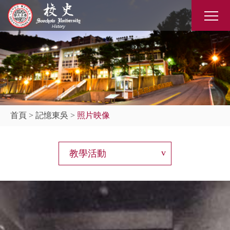
首頁
>
記憶東吳
>
照片映像
教學活動