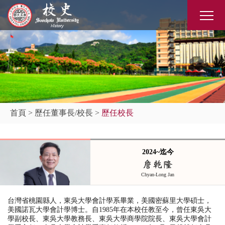
首頁
>
歷任董事長/校長
>
歷任校長
2024~迄今
詹乾隆
Chyan-Long Jan
台灣省桃園縣人，東吳大學會計學系
畢業，美國密蘇里大學碩士，
美國諾瓦大學會計學博士。自
1985
年在本校任教至今，曾任東吳大
學副校長
、
東吳大學教務長
、
東吳大學商學院院長
、
東吳大學會計