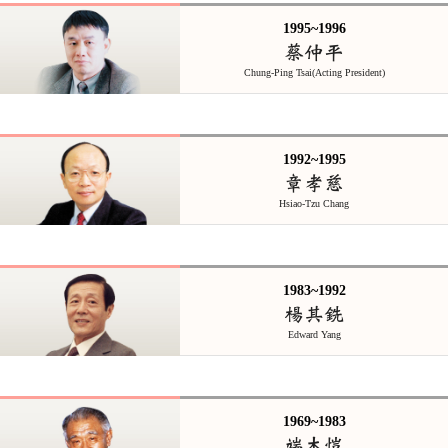
1995~1996
蔡仲平
Chung-Ping Tsai(Acting President)
1992~1995
章孝慈
Hsiao-Tzu Chang
1983~1992
楊其銑
Edward Yang
1969~1983
端木愷