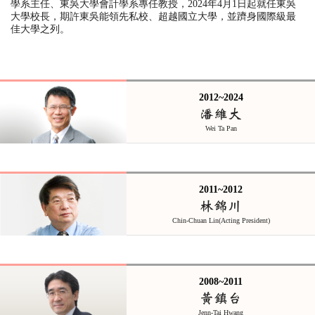
學系主任
、
東吳大學會計學系專任教授，
2024
年
4
月
1
日起就任東吳
大學校長，期許東吳能領先私校、超越國立大學，並躋身國際級最
佳大學之列。
2012~2024
潘維大
Wei Ta Pan
2011~2012
林錦川
Chin-Chuan Lin(Acting President)
2008~2011
黃鎮台
Jenn-Tai Hwang