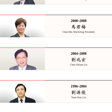
2008~2008
馬君梅
Chun-Mei Ma(Acting President)
2004~2008
劉兆玄
Chao-Shiuan Liu
1996~2004
劉源俊
Yuan-Tsun Liu