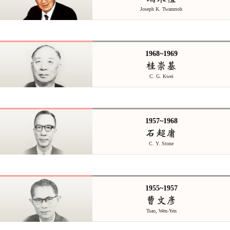
Joseph K. Twanmoh
1968~1969
桂崇基
C. G. Kwei
1957~1968
石超庸
C. Y. Stone
1955~1957
曹文彥
Tsao, Wen-Yen