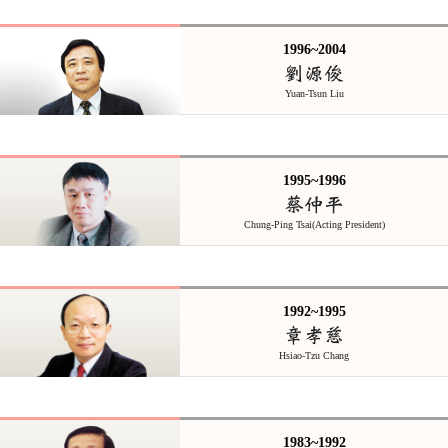
1996~2004
劉源俊
Yuan-Tsun Liu
1995~1996
蔡仲平
Chung-Ping Tsai(Acting President)
1992~1995
章孝慈
Hsiao-Tzu Chang
1983~1992