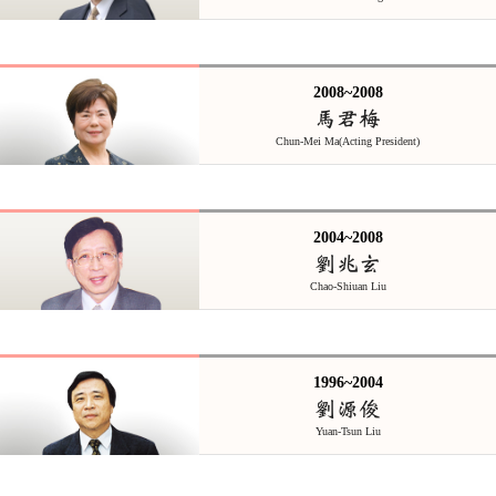
2008~2008
馬君梅
Chun-Mei Ma(Acting President)
2004~2008
劉兆玄
Chao-Shiuan Liu
1996~2004
劉源俊
Yuan-Tsun Liu