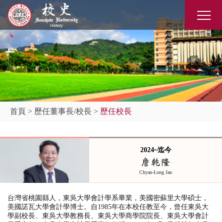
首頁
>
歷任董事長/校長
>
歷任校長
2024~迄今
詹乾隆
Chyan-Long Jan
台灣省桃園縣人，東吳大學會計學系
畢業，美國密蘇里大學碩士，
美國諾瓦大學會計學博士。自
1985
年在本校任教至今，曾任東吳大
學副校長
、
東吳大學教務長
、
東吳大學商學院院長
、
東吳大學會計