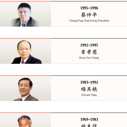
1995~1996
蔡仲平
Chung-Ping Tsai(Acting President)
1992~1995
章孝慈
Hsiao-Tzu Chang
1983~1992
楊其銑
Edward Yang
1969~1983
端木愷