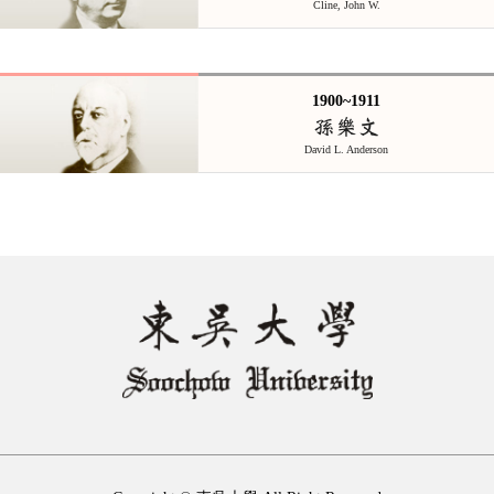
Cline, John W.
1900~1911
孫樂文
David L. Anderson