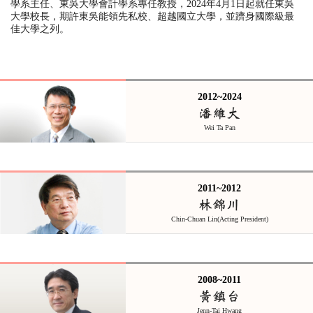
學系主任
、
東吳大學會計學系專任教授，
2024
年
4
月
1
日起就任東吳
大學校長，期許東吳能領先私校、超越國立大學，並躋身國際級最
佳大學之列。
2012~2024
潘維大
Wei Ta Pan
2011~2012
林錦川
Chin-Chuan Lin(Acting President)
2008~2011
黃鎮台
Jenn-Tai Hwang