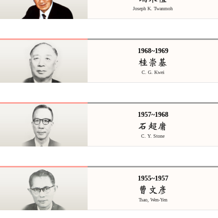
Joseph K. Twanmoh
1968~1969
桂崇基
C. G. Kwei
1957~1968
石超庸
C. Y. Stone
1955~1957
曹文彥
Tsao, Wen-Yen