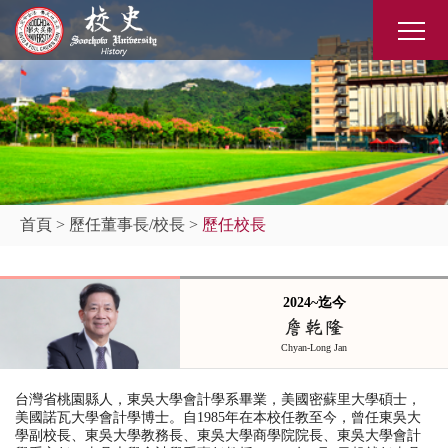
首頁
>
歷任董事長/校長
>
歷任校長
2024~迄今
詹乾隆
Chyan-Long Jan
台灣省桃園縣人，東吳大學會計學系
畢業，美國密蘇里大學碩士，
美國諾瓦大學會計學博士。自
1985
年在本校任教至今，曾任東吳大
學副校長
、
東吳大學教務長
、
東吳大學商學院院長
、
東吳大學會計