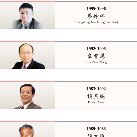
1995~1996
蔡仲平
Chung-Ping Tsai(Acting President)
1992~1995
章孝慈
Hsiao-Tzu Chang
1983~1992
楊其銑
Edward Yang
1969~1983
端木愷