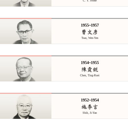
C. Y. Stone
1955~1957
曹文彥
Tsao, Wen-Yen
1954~1955
陳霆銳
Chen, Ting-Ruei
1952~1954
施季言
Shih, Ji-Yan