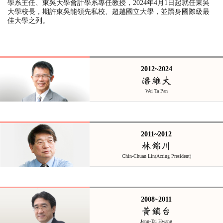
學系主任
、
東吳大學會計學系專任教授，
2024
年
4
月
1
日起就任東吳
大學校長，期許東吳能領先私校、超越國立大學，並躋身國際級最
佳大學之列。
2012~2024
潘維大
Wei Ta Pan
2011~2012
林錦川
Chin-Chuan Lin(Acting President)
2008~2011
黃鎮台
Jenn-Tai Hwang