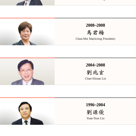
2008~2008
馬君梅
Chun-Mei Ma(Acting President)
2004~2008
劉兆玄
Chao-Shiuan Liu
1996~2004
劉源俊
Yuan-Tsun Liu