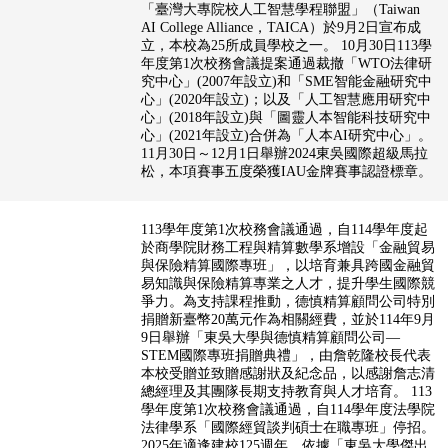
「臺灣大專院校人工智慧學程聯盟」（Taiwan
AI College Alliance，TAICA）於9月2日宣布成
立，本校為25所成員學校之一。 10月30日113學
年度第1次校務會議提案通過裁撤「WTO法律研
究中心」(2007年設立)和「SME智能金融研究中
心」(2020年設立)；以及「人工智慧應用研究中
心」(2018年設立)與「圖靈人本智能科技研究中
心」(2021年設立)合併為「人本AI研究中心」。
11月30日～12月1日舉辦2024東吳國際超級馬拉
松，本項賽事五度榮獲IAU金牌賽事認證標章。
113學年度第1次校務會議通過，自114學年度起
於商學院財務工程與精算數學系增設「金融貿易
與保險精算國際專班」，以培育兼具跨國金融貿
易知識與保險精算專業之人才，提升學生國際競
爭力。為支持課程推動，德慎精算顧問公司特別
捐贈新臺幣20萬元作為相關經費，並於114年9月
9日舉辦「東吳大學與德慎精算顧問公司—
STEM國際專班捐贈典禮」，由詹乾隆校長代表
本校受贈並致贈感謝狀及紀念品，以感謝詹志清
總經理及其團隊長期支持教育與人才培育。 113
學年度第1次校務會議通過，自114學年度法學院
法律學系「國際經貿談判碩士在職專班」停招。
2025年適逢建校125週年，依據「東吳大學傑出