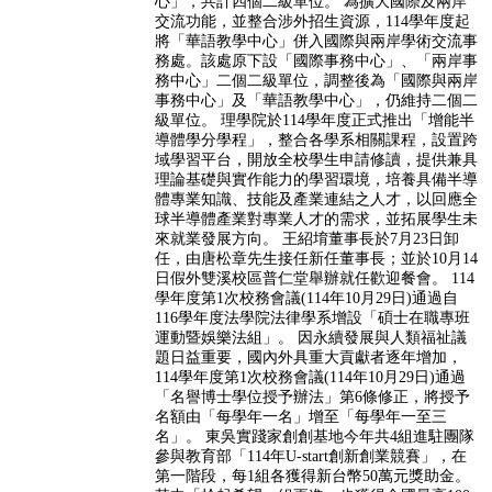
心」，共計四個二級單位。 為擴大國際及兩岸
交流功能，並整合涉外招生資源，114學年度起
將「華語教學中心」併入國際與兩岸學術交流事
務處。該處原下設「國際事務中心」、「兩岸事
務中心」二個二級單位，調整後為「國際與兩岸
事務中心」及「華語教學中心」，仍維持二個二
級單位。 理學院於114學年度正式推出「增能半
導體學分學程」，整合各學系相關課程，設置跨
域學習平台，開放全校學生申請修讀，提供兼具
理論基礎與實作能力的學習環境，培養具備半導
體專業知識、技能及產業連結之人才，以回應全
球半導體產業對專業人才的需求，並拓展學生未
來就業發展方向。 王紹堉董事長於7月23日卸
任，由唐松章先生接任新任董事長；並於10月14
日假外雙溪校區普仁堂舉辦就任歡迎餐會。 114
學年度第1次校務會議(114年10月29日)通過自
116學年度法學院法律學系增設「碩士在職專班
運動暨娛樂法組」。 因永續發展與人類福祉議
題日益重要，國內外具重大貢獻者逐年增加，
114學年度第1次校務會議(114年10月29日)通過
「名譽博士學位授予辦法」第6條修正，將授予
名額由「每學年一名」增至「每學年一至三
名」。 東吳實踐家創創基地今年共4組進駐團隊
參與教育部「114年U-start創新創業競賽」，在
第一階段，每1組各獲得新台幣50萬元獎助金。