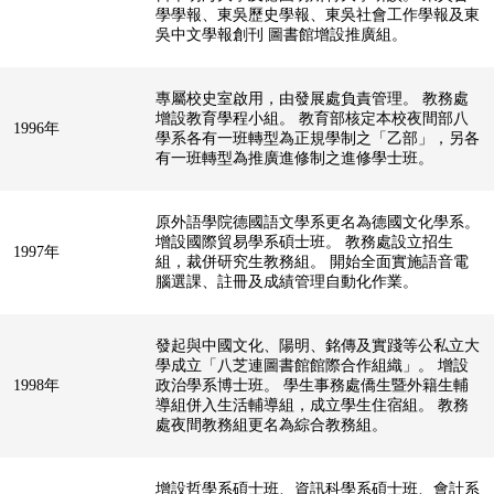
學學報、東吳歷史學報、東吳社會工作學報及東
吳中文學報創刊 圖書館增設推廣組。
專屬校史室啟用，由發展處負責管理。 教務處
增設教育學程小組。 教育部核定本校夜間部八
1996年
學系各有一班轉型為正規學制之「乙部」，另各
有一班轉型為推廣進修制之進修學士班。
原外語學院德國語文學系更名為德國文化學系。
增設國際貿易學系碩士班。 教務處設立招生
1997年
組，裁併研究生教務組。 開始全面實施語音電
腦選課、註冊及成績管理自動化作業。
發起與中國文化、陽明、銘傳及實踐等公私立大
學成立「八芝連圖書館館際合作組織」。 增設
1998年
政治學系博士班。 學生事務處僑生暨外籍生輔
導組併入生活輔導組，成立學生住宿組。 教務
處夜間教務組更名為綜合教務組。
增設哲學系碩士班、資訊科學系碩士班、會計系