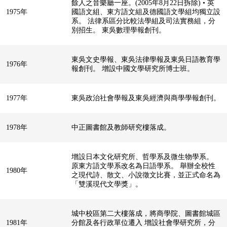
餘人之音樂廳一座。(2005年8月22日拆除) • 英
1975年
國語文組、東方語文組及德國語文學組均獨立設
系。 法律系區分比較法學組及司法實務組，分
別招生。 東吳數理學報創刊。
東吳文史學報、東吳法律學報及東吳日語教育學
1976年
報創刊。 增設中國文學研究所博士班。
1977年
東吳政治社會學報及東吳經濟與商學學報創刊。
1978年
中正圖書館及教師研究樓落成。
增設日本文化研究所、哲學系及微生物學系。
原東方語文學系改名為日語學系。 舉辦全校性
1980年
之現代詩、散文、小說徵文比賽，並正式命名為
「雙溪現代文學獎」。
城中校區第二大樓落成，將商學院、圖書館城區
1981年
分館及各行政單位遷入 增設社會學研究所，分