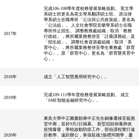
完成106-108學年度校務發展策略規劃。 英文學
系碩士班更名為英文學系翻譯碩士班。 原法律
學系碩士在職專班「公法與公共政策組」更名為
「公法組」。 人文社會學院音樂學系碩士在職
專班停止招生。 調整教務處組織：取消「教務
2017年
行政組」，將所屬業務整併至「註冊課務組」及
「招生組」。 調整社會資源處組織：取消「美
育中心」，將所屬業務整併至學生事務處「群育
中心」。原「群育中心」更名為「群育暨美育中
心」。
2018年
成立「人工智慧應用研究中心」。
完成109-111學年度校務發展策略規劃。 成立
2019年
「SME智能金融研究中心」。
東吳大學中正圖書館蔣中正先生銅像遷移至寵惠
堂中廊，並於9月2日揭幕。 新型冠狀病毒肺炎
疫情爆發，學校啟動防疫工作，部份課程實行遠
2020年
距教學、遠距辦公，寒假延後2個禮拜開學，慶