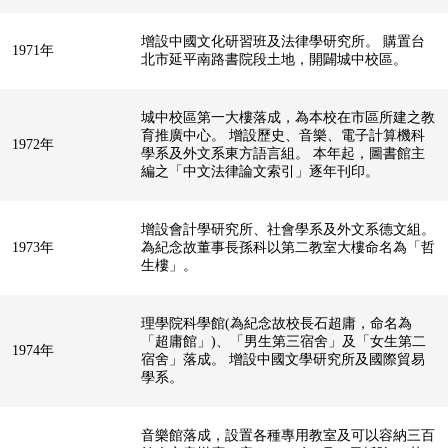
增設中國文化研習班及法律學研究所。 購置台
1971年
北市延平南路書院段土地，開闢城中校區。
城中校區第一大樓落成，為本校在市區所建之教
育推廣中心。 增設歷史、音樂、電子計算機科
1972年
學系及外文系東方語言組。 本年起，圖書館主
編之「中文法律論文索引」逐年刊印。
增設會計學研究所、社會學系及外文系德文組。
1973年
為紀念故董事長孫科以第二教室大樓命名為「哲
生樓」。
理學院科學館(為紀念故校長石超庸，命名為
「超庸館」)、「男生第三宿舍」及「女生第二
1974年
宿舍」落成。 增設中國文學研究所及國際貿易
學系。
音樂館落成，設置各種專用教室及可以容納三百