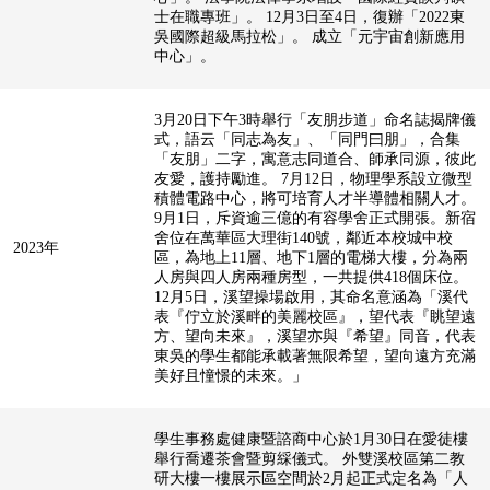
士在職專班」。 12月3日至4日，復辦「2022東
吳國際超級馬拉松」。 成立「元宇宙創新應用
中心」。
3月20日下午3時舉行「友朋步道」命名誌揭牌儀
式，語云「同志為友」、「同門曰朋」，合集
「友朋」二字，寓意志同道合、師承同源，彼此
友愛，護持勵進。 7月12日，物理學系設立微型
積體電路中心，將可培育人才半導體相關人才。
9月1日，斥資逾三億的有容學舍正式開張。新宿
舍位在萬華區大理街140號，鄰近本校城中校
2023年
區，為地上11層、地下1層的電梯大樓，分為兩
人房與四人房兩種房型，一共提供418個床位。
12月5日，溪望操場啟用，其命名意涵為「溪代
表『佇立於溪畔的美麗校區』，望代表『眺望遠
方、望向未來』，溪望亦與『希望』同音，代表
東吳的學生都能承載著無限希望，望向遠方充滿
美好且憧憬的未來。」
學生事務處健康暨諮商中心於1月30日在愛徒樓
舉行喬遷茶會暨剪綵儀式。 外雙溪校區第二教
研大樓一樓展示區空間於2月起正式定名為「人