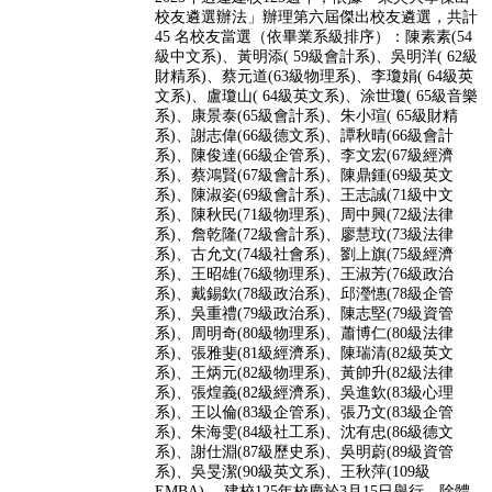
校友遴選辦法」辦理第六屆傑出校友遴選，共計
45 名校友當選（依畢業系級排序）：陳素素(54
級中文系)、黃明添( 59級會計系)、吳明洋( 62級
財精系)、蔡元道(63級物理系)、李瓊娟( 64級英
文系)、盧瓊山( 64級英文系)、涂世瓊( 65級音樂
系)、康景泰(65級會計系)、朱小瑄( 65級財精
系)、謝志偉(66級德文系)、譚秋晴(66級會計
系)、陳俊達(66級企管系)、李文宏(67級經濟
系)、蔡鴻賢(67級會計系)、陳鼎鍾(69級英文
系)、陳淑姿(69級會計系)、王志誠(71級中文
系)、陳秋民(71級物理系)、周中興(72級法律
系)、詹乾隆(72級會計系)、廖慧玟(73級法律
系)、古允文(74級社會系)、劉上旗(75級經濟
系)、王昭雄(76級物理系)、王淑芳(76級政治
系)、戴錫欽(78級政治系)、邱瀅憓(78級企管
系)、吳重禮(79級政治系)、陳志堅(79級資管
系)、周明奇(80級物理系)、蕭博仁(80級法律
系)、張雅斐(81級經濟系)、陳瑞清(82級英文
系)、王炳元(82級物理系)、黃帥升(82級法律
系)、張煌義(82級經濟系)、吳進欽(83級心理
系)、王以倫(83級企管系)、張乃文(83級企管
系)、朱海雯(84級社工系)、沈有忠(86級德文
系)、謝仕淵(87級歷史系)、吳明蔚(89級資管
系)、吳旻潔(90級英文系)、王秋萍(109級
EMBA)。 建校125年校慶於3月15日舉行，除體