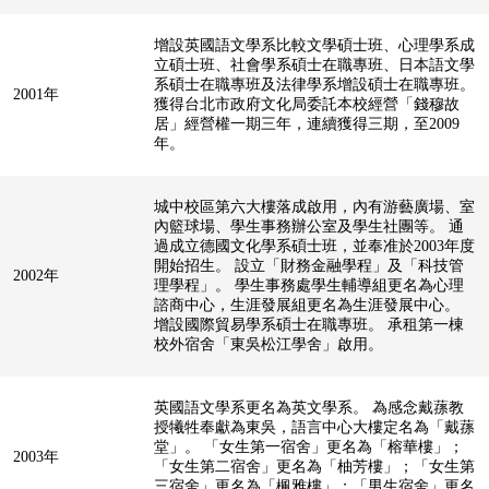
增設英國語文學系比較文學碩士班、心理學系成
立碩士班、社會學系碩士在職專班、日本語文學
系碩士在職專班及法律學系增設碩士在職專班。
2001年
獲得台北市政府文化局委託本校經營「錢穆故
居」經營權一期三年，連續獲得三期，至2009
年。
城中校區第六大樓落成啟用，內有游藝廣場、室
內籃球場、學生事務辦公室及學生社團等。 通
過成立德國文化學系碩士班，並奉准於2003年度
開始招生。 設立「財務金融學程」及「科技管
2002年
理學程」。 學生事務處學生輔導組更名為心理
諮商中心，生涯發展組更名為生涯發展中心。
增設國際貿易學系碩士在職專班。 承租第一棟
校外宿舍「東吳松江學舍」啟用。
英國語文學系更名為英文學系。 為感念戴蓀教
授犧牲奉獻為東吳，語言中心大樓定名為「戴蓀
堂」。 「女生第一宿舍」更名為「榕華樓」；
2003年
「女生第二宿舍」更名為「柚芳樓」；「女生第
三宿舍」更名為「楓雅樓」；「男生宿舍」更名