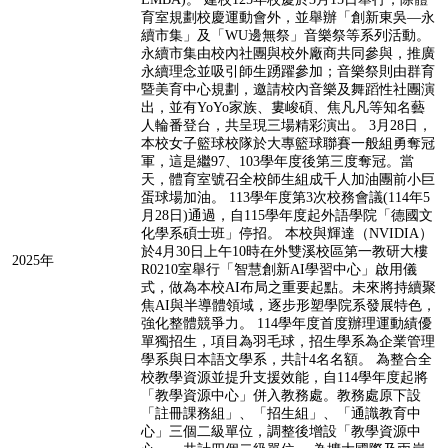
育室規劃校慶運動會外，並舉辦「創新東吳—永
續市集」及「WU邊無祭」音樂祭等系列活動。
永續市集由校內社團與校外廠商共同參與，推廣
永續理念並吸引師生踴躍參加；音樂祭則由群育
暨美育中心規劃，邀請校內音樂及舞蹈性社團演
出，並有YoYo家族、婁峻碩、焦凡凡等知名藝
人輪番登台，共呈現三場精彩演出。 3月28日，
本校女子籃球校隊於大專籃球聯賽一般組勇奪冠
軍，這是繼97、103學年度後第三度奪冠。當
天，體育室號召全校師生組成千人加油團前小巨
蛋球場加油。 113學年度第3次校務會議(114年5
月28日)通過，自115學年度起外語學院「德國文
化學系碩士班」停招。 本校與輝達（NVIDIA）
於4月30日上午10時在外雙溪校區第一教研大樓
2025年
R0210室舉行「智慧創新AI學習中心」啟用儀
式，做為本校AI布局之重要起點。未來將持續聚
焦AI與半導體領域，逐步形塑學院系發展特色，
強化整體競爭力。 114學年度首度辦理運動績優
單獨招生，項目為羽毛球，招生學系為企業管理
學系與日本語文學系，共計4名名額。 為整合全
校教學資源並提升支援效能，自114學年度起將
「教學資源中心」併入教務處。教務處原下設
「註冊課務組」、「招生組」、「通識教育中
心」三個二級單位，調整後增設「教學資源中