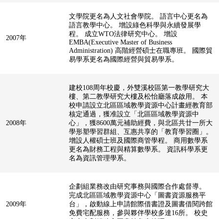
文學院更名為人文社會學院。 語言中心更名為
語言教學中心。 增設綠色科學與永續發展學
程。 成立WTO法律研究中心。 增設
2007年
EMBA(Executive Master of Business
Administration) 高階經營碩士在職專班。 國際貿
易學系更名為國際經營與貿易學系。
建校108周年校慶，外雙溪校區第一教學研究大
樓、第二教學研究大樓及松怡廳落成啟用。 本
校申請設立北區區域教學資源中心計畫經教育部
核定通過，獲准設立「北區區域教學資源中
2008年
心」，獲8600萬元補助經費，與北區共廿一所大
學形塑學習群組、互惠共享的「教育學習圈」。
增設人權碩士班及國際商管學程。 商用數學系
更名為財務工程與精算數學系。 資訊科學系更
名為資訊管理學系。
企劃組業務改由研究事務與國際合作處督導。
完成北區區域教學資源中心「圖書資源服務平
2009年
台」，啟動線上申請館際借書證及圖書借閱跨館
免費宅配服務，參與夥伴學校多達16所。 校史