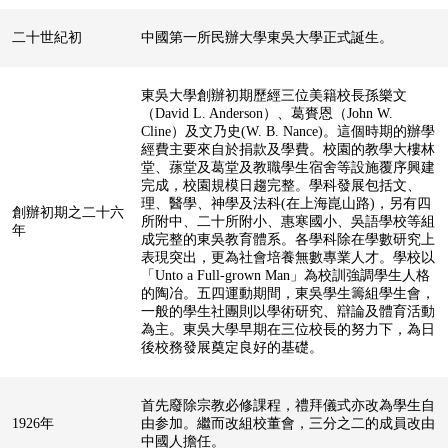
二十世紀初
中國第一所民辦大學東吳大學正式誕生。
東吳大學創辦初期歷經三位美籍校長孫樂文
（David L. Anderson）、葛賚恩（John W.
Cline）及文乃史(W. B. Nance)。這個時期的辦學
經費主要來自於捐款及學費。校園的教學大樓林
堂、蓀堂及葛堂及教職學生宿舍等設施覆序興建
完成，校園規模日趨完整。學科發展包括文、
理、醫學、神學及法科(在上海崑山路)，另有四
創辦初期之二十六
所附中、二十所附小、惠寒國小、吳語學校等組
年
成完整的東吳教育體系。各學科除在學數研究上
表現突出，更為社會培養無數專業人才。學校以
「Unto a Full-grown Man」為校訓強調學生人格
的陶冶。五四運動期間，東吳學生籌組學生會，
一般的學生社團則以學術研究、辯論及體育活動
為主。東吳大學早期在三位校長的努力下，為日
後校務發展奠定良好的基礎。
首先廢除宗教必修課程，禮拜儀式亦改為學生自
1926年
由参加。繼而改組校董會，三分之二的成員改由
中國人擔任。