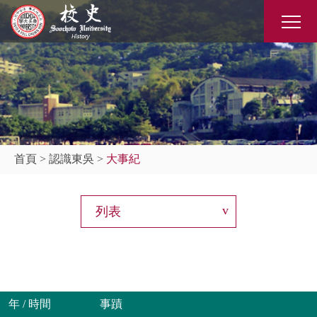
首頁
>
認識東吳
>
大事紀
列表
年 / 時間
事蹟