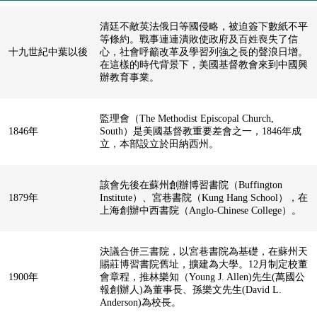
清廷不敵英法俄日等國侵略，被迫簽下數紙不平
等條約。戰事連連潰敗使政府及百姓喪失了信
十九世紀中葉以後
心，社會呼籲改革及學習列強之長的聲浪日增。
在這樣的時代背景下，美國基督教會來到中國興
辦教育事業。
監理會（The Methodist Episcopal Church,
1846年
South）是美國基督教重要差會之一，1846年成
立，本部設立於田納西州。
該會先後在蘇州創辦博習書院（Buffington
1879年
Institute）、宮巷書院（Kung Hang School），在
上海創辦中西書院（Anglo-Chinese College）。
決議合併三書院，以宮巷書院為基礎，在蘇州天
賜莊博習書院舊址，擴建為大學。12月制定校董
1900年
會章程，推林樂知（Young J. Allen)先生(萬國公
報創辦人)為董事長、孫樂文先生(David L.
Anderson)為校長。