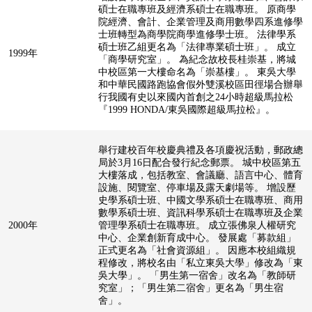
碩士在職專班及經濟系碩士在職專班。 原商學
院經濟、會計、企業管理及商用數學四系進修學
士班轉型為商學院商學進修學士班。 法律學系
碩士班乙組更名為「法律專業碩士班」。 成立
1999年
「商學研究室」。 為紀念故校長桂崇基，將城
中校區第一大樓命名為「崇基樓」。 東吳大學
和中華民國路跑協會假外雙溪校區田徑場合辦舉
行我國有史以來國內首創之24小時超級馬拉松
『1999 HONDA/東吳國際超級馬拉松』。
舉行建校百年校慶典禮及各項慶祝活動，郵政總
局於3月16日配合發行紀念郵票。 城中校區第五
大樓落成，包括教室、會議廳、語言中心、體育
設施、閱覽室、停車場及露天劇場等。 增設歷
史學系碩士班、中國文學系碩士在職專班、商用
數學系碩士班、資訊科學系碩士在職專班及企業
2000年
管理學系碩士在職專班。 成立張佛泉人權研究
中心、企業創新育成中心。 發展處「募款組」
正式更名為「社會資源組」。 因應本校組織規
程修改，將校名由「私立東吳大學」修改為「東
吳大學」。 「男生第一宿舍」改名為「教師研
究室」；「男生第二宿舍」更名為「男生宿
舍」。