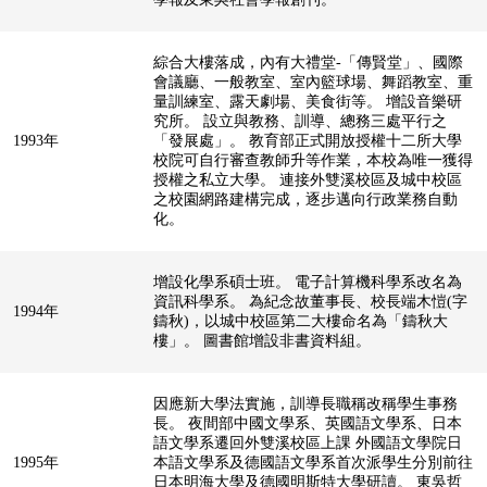
綜合大樓落成，內有大禮堂-「傳賢堂」、國際
會議廳、一般教室、室內籃球場、舞蹈教室、重
量訓練室、露天劇場、美食街等。 增設音樂研
究所。 設立與教務、訓導、總務三處平行之
1993年
「發展處」。 教育部正式開放授權十二所大學
校院可自行審查教師升等作業，本校為唯一獲得
授權之私立大學。 連接外雙溪校區及城中校區
之校園網路建構完成，逐步邁向行政業務自動
化。
增設化學系碩士班。 電子計算機科學系改名為
資訊科學系。 為紀念故董事長、校長端木愷(字
1994年
鑄秋)，以城中校區第二大樓命名為「鑄秋大
樓」。 圖書館增設非書資料組。
因應新大學法實施，訓導長職稱改稱學生事務
長。 夜間部中國文學系、英國語文學系、日本
語文學系遷回外雙溪校區上課 外國語文學院日
1995年
本語文學系及德國語文學系首次派學生分別前往
日本明海大學及德國明斯特大學研讀。 東吳哲