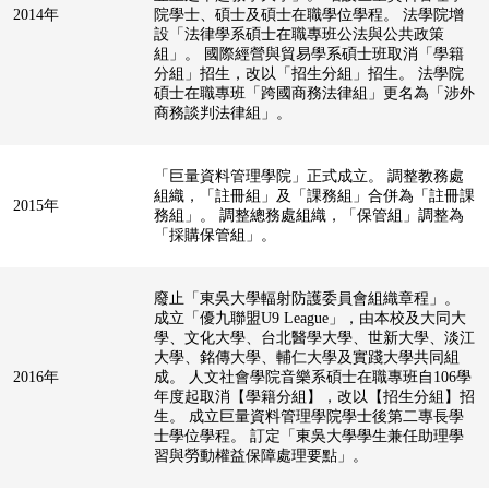
2014年
院學士、碩士及碩士在職學位學程。 法學院增
設「法律學系碩士在職專班公法與公共政策
組」。 國際經營與貿易學系碩士班取消「學籍
分組」招生，改以「招生分組」招生。 法學院
碩士在職專班「跨國商務法律組」更名為「涉外
商務談判法律組」。
「巨量資料管理學院」正式成立。 調整教務處
組織，「註冊組」及「課務組」合併為「註冊課
2015年
務組」。 調整總務處組織，「保管組」調整為
「採購保管組」。
廢止「東吳大學輻射防護委員會組織章程」。
成立「優九聯盟U9 League」，由本校及大同大
學、文化大學、台北醫學大學、世新大學、淡江
大學、銘傳大學、輔仁大學及實踐大學共同組
2016年
成。 人文社會學院音樂系碩士在職專班自106學
年度起取消【學籍分組】，改以【招生分組】招
生。 成立巨量資料管理學院學士後第二專長學
士學位學程。 訂定「東吳大學學生兼任助理學
習與勞動權益保障處理要點」。