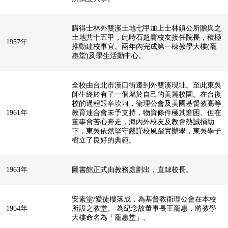
購得士林外雙溪土地七甲加上士林鎮公所贈與之
土地共十五甲，此時石超庸校友接任院長，積極
1957年
推動建校事宜。兩年內完成第一棟教學大樓(寵
惠堂)及學生活動中心。
全校由台北市漢口街遷到外雙溪現址。至此東吳
師生終於有了一個屬於自己的美麗校園。在台復
校的過程艱辛坎坷，衛理公會及美國基督教高等
1961年
教育連合會未予支持，物資條件極其窘困。但在
董事會苦心奔走，海內外校友及教會熱誠捐助
下，東吳依然堅守嚴謹校風踏實辦學，東吳學子
樹立了良好的典範。
1963年
圖書館正式由教務處劃出，直隸校長。
安素堂/愛徒樓落成，為基督教衛理公會在本校
1964年
所設之教堂。 為紀念故董事長王寵惠，將教學
大樓命名為「寵惠堂」。