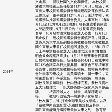
文走廊」，體現校園的文化和價值。 本校校長
潘維大教授第三任任期於113年3月31日屆滿，依
東吳大學校長遴選委員會組織規程及運作辨法第
三條規定，董事會於112年6月29日函請學校，依
遴選辨法推荐遴選委員會委員。人事室於112年8
月1日至112年8月22日間進行校長遴選委員候選
人登記受理，9月21日公告「校長遴選委員會」
名單；10月發布徵求校長候選人公告；12月1日
截止收件。經校長遴選委員會審慎評選，建議人
選為東吳大學原任副校長兼教務長詹乾隆教授及
國立東華大學前任校長趙涵捷教授。113年1月17
日上午舉辦校長候選人治校理念說明會(實體說
明會並全程網路直播)。1月22日經董事會投票選
出詹乾隆教授接任。新任校長於4月1日在城中校
區2123會議室舉行交接典禮，董事會王紹堉董事
長監交，由詹乾隆教授接任校長。詹校長為本校
2024年
會計學系72級校友，具美國碩士、博士學位，返
校後歷任會計學系主任、商學院院長、教務長、
副校長等多項職務，校內歷練完整。詹校長提出
五大治校理念：「以大師為師—深化東吳卓越品
牌」、「培育跨域人才—就學、就業穩定銜
接」、「教研行政協力—戰勝少子化衝擊」、
「校友攜手共進-打造全球東吳校友網絡」以及
「績效導向資源配置-永續財務規劃及募款」，
期許東吳能躋身國際級最佳大學之列。 教育部