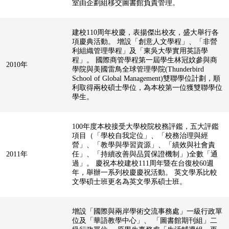
室由企劃組移交圖書館負責管理。
建校110周年校慶，表揚傑出校友，盛大舉行各
項慶典活動。 增設「創意人文學程」、「非營
利組織管理學程」及「東吳大學實用英語學
程」。 國際商管學程第一屆學生林冠妏參與商
2010年
學院與美國雷鳥全球管理學院(Thunderbird
School of Global Management)雙聯學位計劃，順
利取得兩校碩士學位，為本校第一位獲雙聯學位
學生。
100年度本校接受大學校院校務評鑑，五大評鑑
項目（「學校自我定位」、「校務治理與經
營」、「教學與學習資源」、「績效與社會責
2011年
任」、「持續改善與品質保證機制」)全數「通
過」。 慶祝本校建校111周年暨在台復校60週
年，舉辦一系列校慶慶祝活動。 英文學系比較
文學碩士班更名為英文學系碩士班。
增設「國際與兩岸學術交流事務處」一級行政單
位及「華語教學中心」、 「圖書館期刊組」二