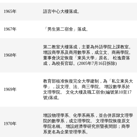
1965年
語言中心大樓落成。
1967年
「男生第二宿舍」落成。
第二教室大樓落成，主要為外語學院上課教室。
增設商學系及商用數學系，成立文、商兩學院。
1968年
董事會決定恢復「東吳大學」原名。 松逸齋落
成，為校長官邸。(2005年7月16日拆除)
教育部核准恢復完全大學建制，為「私立東吳大
學」，設文理、法、商三學院。 增設數學系於
1969年
文理學院。 文化大樓及職工宿舍(編號第10至17
號)落成。
增設物理學系、化學系兩系，並合併原隸文理學
院的數學系，成立理學院。 文理學院恢復原文
1970年
學院名稱。 增設經濟學研究所暨夜間部；商學
系更名為企業管理學系。