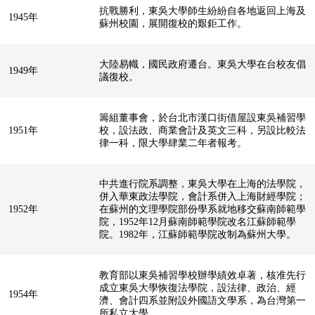
抗戰勝利，東吳大學師生紛紛自各地返回上海及
1945年
蘇州校園，展開復校的艱鉅工作。
大陸易幟，國民政府遷台。東吳大學在台校友倡
1949年
議復校。
籌組董事會，於台北市漢口街借屋設東吳補習學
1951年
校，設法政、商業會計及英文三科，另設比較法
律一科，限大學肆業二年者報考。
中共進行院系調整，東吳大學在上海的法學院，
併入華東政法學院，會計系併入上海財經學院；
1952年
在蘇州的文理學院部份學系就地移交蘇南師範學
院，1952年12月蘇南師範學院改名江蘇師範學
院。1982年，江蘇師範學院改制為蘇州大學。
教育部以東吳補習學校辦學績效卓著，核准先行
成立東吳大學恢復法學院，設法律、政治、經
1954年
濟、會計四系並附設外國語文學系，為台灣第一
所私立大學。