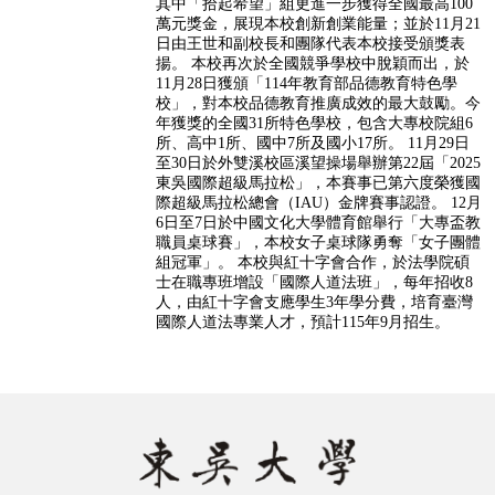
其中「拾起希望」組更進一步獲得全國最高100
萬元獎金，展現本校創新創業能量；並於11月21
日由王世和副校長和團隊代表本校接受頒獎表
揚。 本校再次於全國競爭學校中脫穎而出，於
11月28日獲頒「114年教育部品德教育特色學
校」，對本校品德教育推廣成效的最大鼓勵。今
年獲獎的全國31所特色學校，包含大專校院組6
所、高中1所、國中7所及國小17所。 11月29日
至30日於外雙溪校區溪望操場舉辦第22屆「2025
東吳國際超級馬拉松」，本賽事已第六度榮獲國
際超級馬拉松總會（IAU）金牌賽事認證。 12月
6日至7日於中國文化大學體育館舉行「大專盃教
職員桌球賽」，本校女子桌球隊勇奪「女子團體
組冠軍」。 本校與紅十字會合作，於法學院碩
士在職專班增設「國際人道法班」，每年招收8
人，由紅十字會支應學生3年學分費，培育臺灣
國際人道法專業人才，預計115年9月招生。