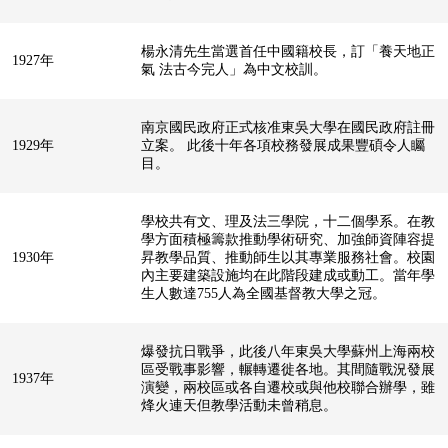
楊永清先生當選首任中國籍校長，訂「養天地正
1927年
氣 法古今完人」為中文校訓。
南京國民政府正式核准東吳大學在國民政府註冊
1929年
立案。 此後十年各項校務發展成果豐碩令人矚
目。
學校共有文、理及法三學院，十二個學系。在教
學方面積極籌款推動學術研究、加強師資陣容提
1930年
昇教學品質、推動師生以其專業服務社會。校園
內主要建築設施均在此階段建成或動工。當年學
生人數達755人為全國基督教大學之冠。
爆發抗日戰爭，此後八年東吳大學蘇州上海兩校
區受戰事影響，輾轉遷徙各地。其間隨戰況發展
1937年
演變，兩校區或各自遷校或與他校聯合辦學，雖
烽火連天但教學活動未曾稍息。