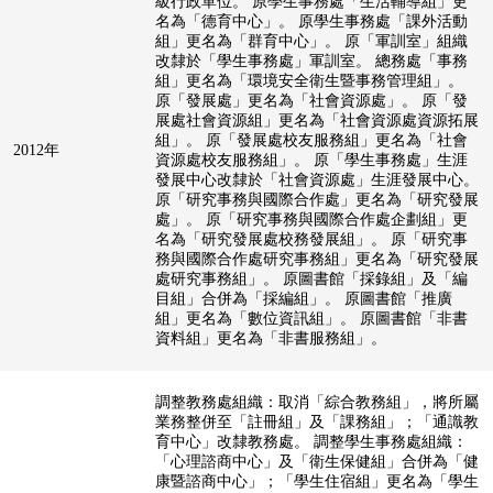
級行政單位。 原學生事務處「生活輔導組」更
名為「德育中心」。 原學生事務處「課外活動
組」更名為「群育中心」。 原「軍訓室」組織
改隸於「學生事務處」軍訓室。 總務處「事務
組」更名為「環境安全衛生暨事務管理組」。
原「發展處」更名為「社會資源處」。 原「發
展處社會資源組」更名為「社會資源處資源拓展
組」。 原「發展處校友服務組」更名為「社會
2012年
資源處校友服務組」。 原「學生事務處」生涯
發展中心改隸於「社會資源處」生涯發展中心。
原「研究事務與國際合作處」更名為「研究發展
處」。 原「研究事務與國際合作處企劃組」更
名為「研究發展處校務發展組」。 原「研究事
務與國際合作處研究事務組」更名為「研究發展
處研究事務組」。 原圖書館「採錄組」及「編
目組」合併為「採編組」。 原圖書館「推廣
組」更名為「數位資訊組」。 原圖書館「非書
資料組」更名為「非書服務組」。
調整教務處組織：取消「綜合教務組」，將所屬
業務整併至「註冊組」及「課務組」；「通識教
育中心」改隸教務處。 調整學生事務處組織：
「心理諮商中心」及「衛生保健組」合併為「健
康暨諮商中心」；「學生住宿組」更名為「學生