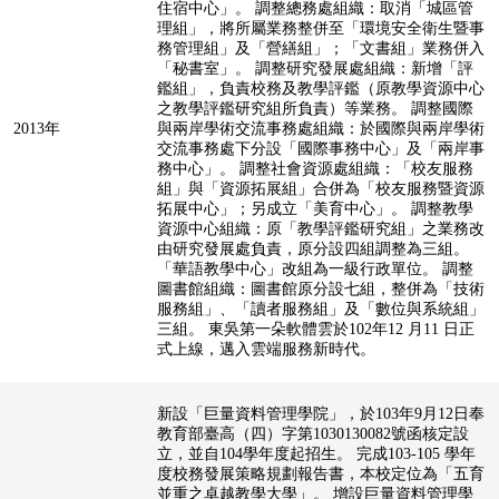
住宿中心」。 調整總務處組織：取消「城區管
理組」，將所屬業務整併至「環境安全衛生暨事
務管理組」及「營繕組」；「文書組」業務併入
「秘書室」。 調整研究發展處組織：新增「評
鑑組」，負責校務及教學評鑑（原教學資源中心
之教學評鑑研究組所負責）等業務。 調整國際
2013年
與兩岸學術交流事務處組織：於國際與兩岸學術
交流事務處下分設「國際事務中心」及「兩岸事
務中心」。 調整社會資源處組織：「校友服務
組」與「資源拓展組」合併為「校友服務暨資源
拓展中心」；另成立「美育中心」。 調整教學
資源中心組織：原「教學評鑑研究組」之業務改
由研究發展處負責，原分設四組調整為三組。
「華語教學中心」改組為一級行政單位。 調整
圖書館組織：圖書館原分設七組，整併為「技術
服務組」、「讀者服務組」及「數位與系統組」
三組。 東吳第一朵軟體雲於102年12 月11 日正
式上線，邁入雲端服務新時代。
新設「巨量資料管理學院」，於103年9月12日奉
教育部臺高（四）字第1030130082號函核定設
立，並自104學年度起招生。 完成103-105 學年
度校務發展策略規劃報告書，本校定位為「五育
並重之卓越教學大學」。 增設巨量資料管理學