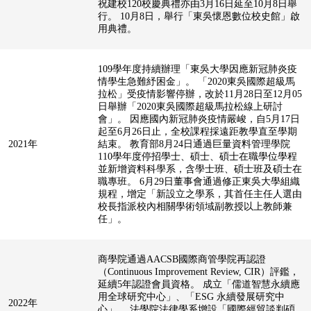
祝建校120校慶典禮亦由3月16日延至10月8日舉
行。 10月8日，舉行「東吳懷恩數位校史館」啟
用典禮。
109學年度持續辦理「東吳大學因應新冠肺炎疫
情學生急難紓困金」。 「2020東吳國際超級馬
拉松」受疫情影響停辦，改於11月28日至12月05
日舉辦「2020東吳國際超級馬拉松線上研討
會」。 因應國內新冠肺炎疫情嚴峻，自5月17日
起至6月26日止，全校課程採遠距教學直至學期
2021年
結束。 教育部8月24日通過巨量資料管理學院
110學年度停招學士、碩士、碩士在職學位學程
並新增資料科學系，含學士班、碩士班及碩士在
職專班。 6月29日董事會通過修正東吳大學組織
規程，增定「新設立之學系，其首任主任人選由
校長指派校內相關學術領域副教授以上教師兼
任」。
商學院通過AACSB國際商管學院再認證
（Continuous Improvement Review, CIR）評鑑，
延續5年認證會員資格。 成立「儒道智慧永續應
用全球研究中心」、「ESG 永續發展研究中
2022年
心」。 法學院法律學系增設「國際經貿談判碩