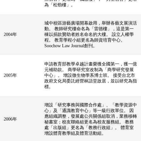
為「松勁樓」。
城中校區游藝廣場開幕啟用，舉辦各藝文展演活
動。 教師研究樓命名為「雷德樓」，這是第一
2004年
棟以捐款贊助者姓名命名的大樓。 設立人權學
程。 教育學程小組更名為師資培育中心。
Soochow Law Journal創刊。
申請教育部教學卓越計畫榮獲全國第一，獲一億
元補助款。 商學研究室改制為「商學研究發展
2005年
中心」。 增設微生物學系博士班。 接受台北市
政府文化局委託經營林語堂故居，並以研究為指
標。
增設「研究事務與國際合作處」、「教學資源中
心」及「通識教育中心」等一級行政單位。 因
應組織調整，發展處公共關係組取消，業務移轉
2006年
秘書室；校友聯絡組更名為校友服務組。 教務
處「出版組」更名為「教務行政組」。 體育室
增設體育教學組及體育活動組。