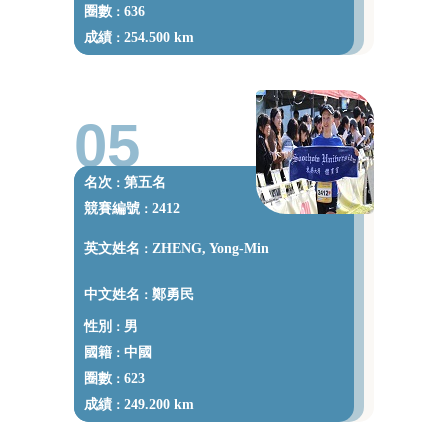
圈數
636
：
成績
254.500 km
：
05
名次
第五名
：
競賽編號
2412
：
英文姓名
ZHENG, Yong-Min
：
中文姓名
鄭勇民
：
性別
男
：
國籍
中國
：
圈數
623
：
成績
249.200 km
：