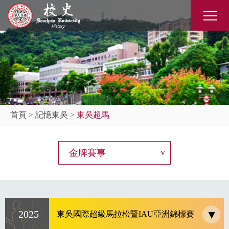
首頁
>
記憶東吳
>
東吳超馬
金牌賽事
2025
東吳國際超級馬拉松暨IAU亞洲錦標賽