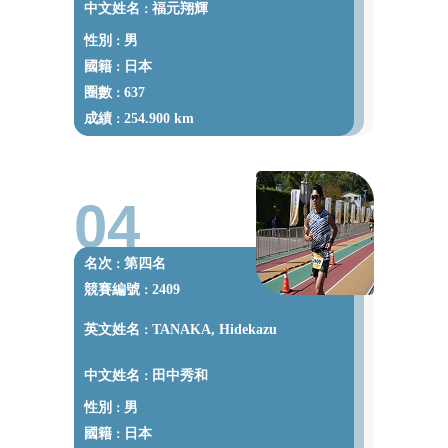
中文姓名
福元翔輝
：
性別
男
：
國籍
日本
：
圈數
637
：
成績
254.900 km
：
04
名次
第四名
：
競賽編號
2409
：
英文姓名
TANAKA, Hidekazu
：
中文姓名
田中秀和
：
性別
男
：
國籍
日本
：