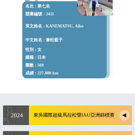
名次
第七名
：
競賽編號
2411
：
英文姓名
KANEMATSU, Aiko
：
中文姓名
兼松藍子
：
性別
女
：
國籍
日本
：
圈數
569
：
成績
227.800 km
：
2024
東吳國際超級馬拉松暨IAU亞洲錦標賽