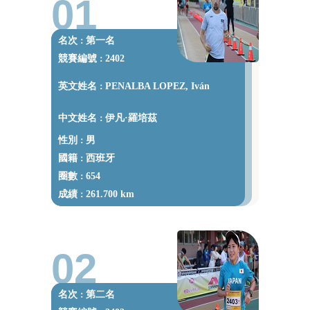
01
名次
第一名
：
競賽編號
2402
：
英文姓名
PENALBA LOPEZ, Iván
：
中文姓名
伊凡·羅培茲
：
性別
男
：
國籍
西班牙
：
圈數
654
：
成績
261.700 km
：
02
名次
第二名
：