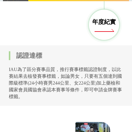
年度紀實
認證達標
IAU
為了區分賽事品質，推行賽事標籤認證制度，以比
賽結果去核發賽事標籤，如論男女，只要有五個達到國
際級標準
(24
小時賽男
244
公里、女
224
公里
)
加上藥檢和
國家會員國協會承認本賽事等條件，即可申請金牌賽事
標籤。