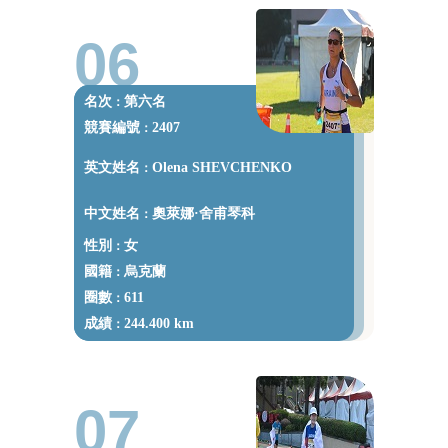
06
名次
第六名
：
競賽編號
2407
：
英文姓名
Olena SHEVCHENKO
：
中文姓名
奧萊娜·舍甫琴科
：
性別
女
：
國籍
烏克蘭
：
圈數
611
：
成績
244.400 km
：
07