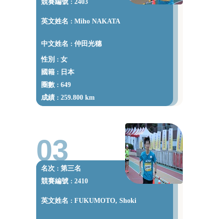
競賽編號
2403
：
英文姓名
Miho NAKATA
：
中文姓名
仲田光穗
：
性別
女
：
國籍
日本
：
圈數
649
：
成績
259.800 km
：
03
名次
第三名
：
競賽編號
2410
：
英文姓名
FUKUMOTO, Shoki
：